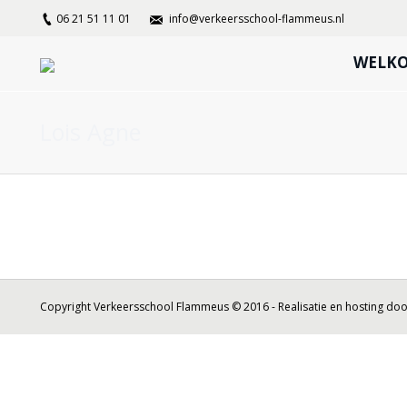
06 21 51 11 01
info@verkeersschool-flammeus.nl
WELK
Lois Agne
Copyright Verkeersschool Flammeus © 2016 - Realisatie en hosting do