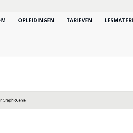
OM
OPLEIDINGEN
TARIEVEN
LESMATER
or
GraphicGenie